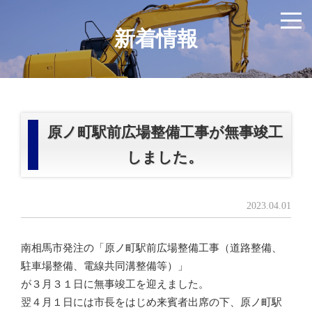
新着情報
原ノ町駅前広場整備工事が無事竣工
しました。
2023.04.01
南相馬市発注の「原ノ町駅前広場整備工事（道路整備、
駐車場整備、電線共同溝整備等）」
が３月３１日に無事竣工を迎えました。
翌４月１日には市長をはじめ来賓者出席の下、原ノ町駅